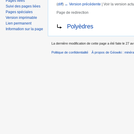
Pages liées
(
diff
)
← Version précédente
| Voir la version actu
Suivi des pages liées
Pages spéciales
Page de redirection
Aller à :
navigation
,
rechercher
Version imprimable
Rediriger vers :
Lien permanent
Polyèdres
Information sur la page
La dernière modification de cette page a été faite le 27 av
Politique de confidentialité
À propos de Géowiki : minérau