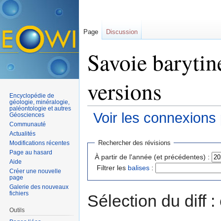
Page
Discussion
Savoie barytin
versions
Encyclopédie de
géologie, minéralogie,
paléontologie et autres
Voir les connexions
Géosciences
Communauté
Aller à :
navigation
,
rechercher
Actualités
Rechercher des révisions
Modifications récentes
Page au hasard
À partir de l'année (et précédentes) :
Aide
Filtrer les
balises
:
Créer une nouvelle
page
Galerie des nouveaux
fichiers
Sélection du diff 
Outils