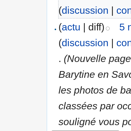
(
discussion
|
con
(
actu
| diff)
5 
(
discussion
|
con
.
(Nouvelle pa
Barytine en Sav
les photos de b
classées par occ
souligné vous po