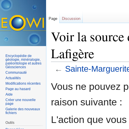
Page
Discussion
Voir la source
Lafigère
Encyclopédie de
géologie, minéralogie,
paléontologie et autres
←
Sainte-Marguerit
Géosciences
Communauté
Aller à :
navigation
,
rechercher
Actualités
Vous ne pouvez pa
Modifications récentes
Page au hasard
Aide
raison suivante :
Créer une nouvelle
page
Galerie des nouveaux
fichiers
L'action que vous
Outils