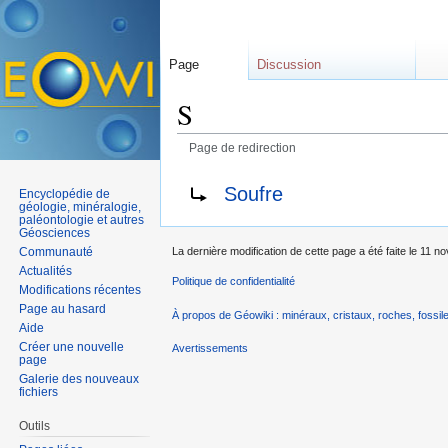
Page
Discussion
S
Page de redirection
Aller à :
navigation
,
rechercher
Rediriger vers :
Soufre
Encyclopédie de
géologie, minéralogie,
paléontologie et autres
Géosciences
Communauté
La dernière modification de cette page a été faite le 11 
Actualités
Politique de confidentialité
Modifications récentes
Page au hasard
À propos de Géowiki : minéraux, cristaux, roches, fossile
Aide
Créer une nouvelle
Avertissements
page
Galerie des nouveaux
fichiers
Outils