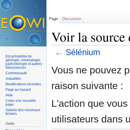
Page
Discussion
Voir la source
←
Sélénium
Encyclopédie de
Aller à :
navigation
,
rechercher
géologie, minéralogie,
paléontologie et autres
Vous ne pouvez pa
Géosciences
Communauté
Actualités
raison suivante :
Modifications récentes
Page au hasard
Aide
L'action que vous
Créer une nouvelle
page
Galerie des nouveaux
fichiers
utilisateurs dans
Outils