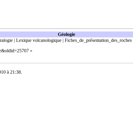
Géologie
ralogie
|
Lexique volcanologique
|
Fiches_de_présentation_des_roches
gie&oldid=25707
»
010 à 21:38.