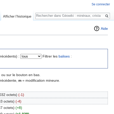
Se connecter
Rechercher
Afficher l’historique
Aide
précédents) :
Filtrer les
balises
:
 ou sur le bouton en bas.
précédente,
m
= modification mineure.
032 octets)
(-1)
33 octets)
(-4)
37 octets)
(+8)