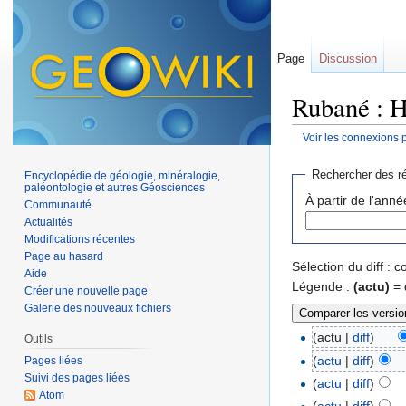
Page
Discussion
Rubané : H
Voir les connexions 
Aller à :
navigation
,
Rechercher des ré
Encyclopédie de géologie, minéralogie,
paléontologie et autres Géosciences
À partir de l'anné
Communauté
Actualités
Modifications récentes
Page au hasard
Sélection du diff :
Aide
Légende :
(actu)
= 
Créer une nouvelle page
Galerie des nouveaux fichiers
(actu |
diff
)
Outils
(
actu
|
diff
)
Pages liées
Suivi des pages liées
(
actu
|
diff
)
Atom