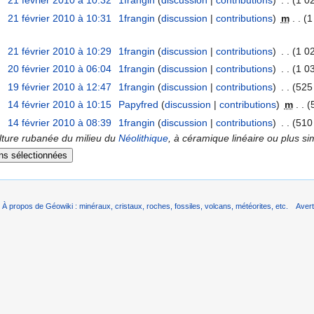
21 février 2010 à 10:32
‎
1frangin
(
discussion
|
contributions
)
‎
. .
(1 0
21 février 2010 à 10:31
‎
1frangin
(
discussion
|
contributions
)
‎
m
. .
(1
21 février 2010 à 10:29
‎
1frangin
(
discussion
|
contributions
)
‎
. .
(1 0
20 février 2010 à 06:04
‎
1frangin
(
discussion
|
contributions
)
‎
. .
(1 0
19 février 2010 à 12:47
‎
1frangin
(
discussion
|
contributions
)
‎
. .
(525
14 février 2010 à 10:15
‎
Papyfred
(
discussion
|
contributions
)
‎
m
. .
(
14 février 2010 à 08:39
‎
1frangin
(
discussion
|
contributions
)
‎
. .
(510
ulture rubanée du milieu du
Néolithique
, à céramique linéaire ou plus s
À propos de Géowiki : minéraux, cristaux, roches, fossiles, volcans, météorites, etc.
Aver