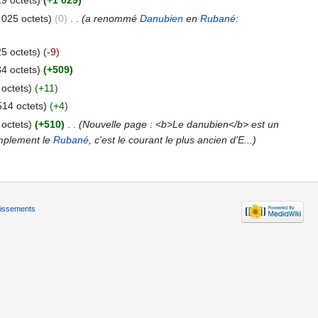
29 octets)
(+1 029)
 025 octets)
(0)
‎
. .
(a renommé
Danubien
en
Rubané
:
25 octets)
(-9)
34 octets)
(+509)
 octets)
(+11)
514 octets)
(+4)
 octets)
(+510)
‎
. .
(Nouvelle page : <b>Le danubien</b> est un
implement le
Rubané
, c'est le courant le plus ancien d'E...)
tissements