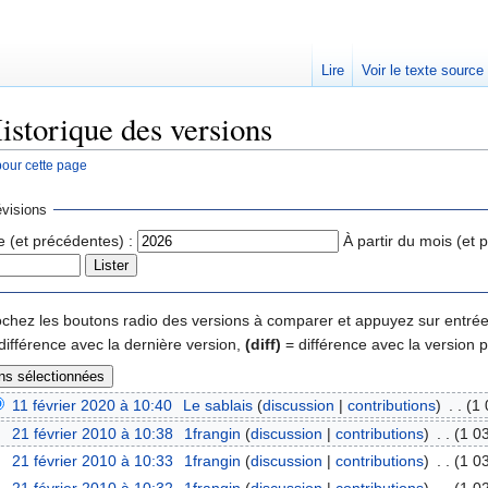
Lire
Voir le texte source
istorique des versions
pour cette page
rechercher
visions
e (et précédentes) :
À partir du mois (et 
 cochez les boutons radio des versions à comparer et appuyez sur entrée
différence avec la dernière version,
(diff)
= différence avec la version 
11 février 2020 à 10:40
‎
Le sablais
(
discussion
|
contributions
)
‎
. .
(1 
21 février 2010 à 10:38
‎
1frangin
(
discussion
|
contributions
)
‎
. .
(1 0
21 février 2010 à 10:33
‎
1frangin
(
discussion
|
contributions
)
‎
. .
(1 0