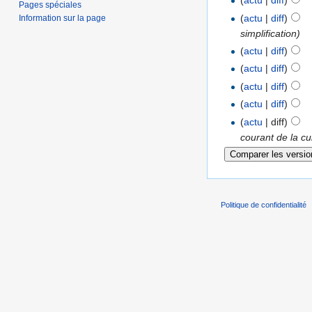
(
actu
|
diff
)
Pages spéciales
(
actu
|
diff
)
Information sur la page
simplification)
(
actu
|
diff
)
(
actu
|
diff
)
(
actu
|
diff
)
(
actu
|
diff
)
(
actu
| diff)
courant de la c
Politique de confidentialité