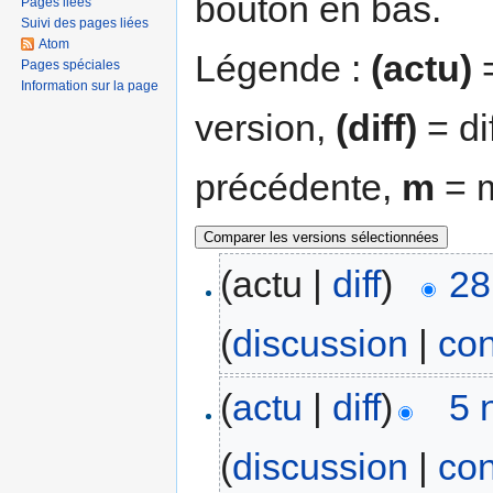
bouton en bas.
Pages liées
Suivi des pages liées
Atom
Légende :
(actu)
=
Pages spéciales
Information sur la page
version,
(diff)
= di
précédente,
m
= m
(actu |
diff
)
28
(
discussion
|
con
(
actu
|
diff
)
5 
(
discussion
|
con