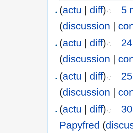
(
actu
|
diff
)
5 
(
discussion
|
con
(
actu
|
diff
)
24
(
discussion
|
con
(
actu
|
diff
)
25
(
discussion
|
con
(
actu
|
diff
)
30
Papyfred
(
discu