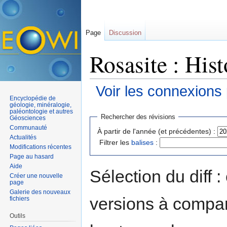
Page
Discussion
Rosasite : His
Voir les connexions
Encyclopédie de
Aller à :
navigation
,
rechercher
géologie, minéralogie,
paléontologie et autres
Rechercher des révisions
Géosciences
Communauté
À partir de l'année (et précédentes) :
Actualités
Filtrer les
balises
:
Modifications récentes
Page au hasard
Aide
Sélection du diff 
Créer une nouvelle
page
Galerie des nouveaux
versions à compar
fichiers
Outils