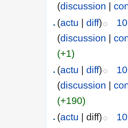
(
discussion
|
con
(
actu
|
diff
)
10
(
discussion
|
con
(+1)
(
actu
|
diff
)
10
(
discussion
|
con
(+190)
(
actu
| diff)
10