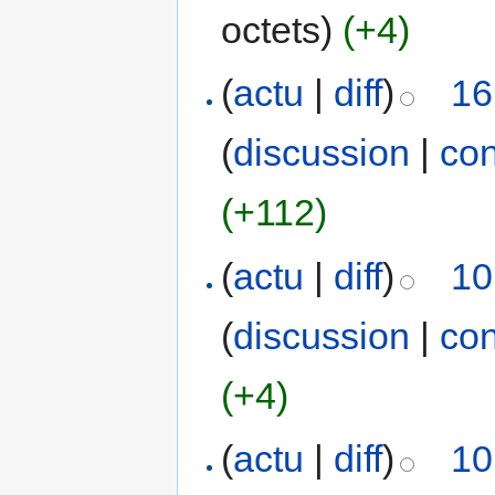
octets)
(+4)
(
actu
|
diff
)
16
(
discussion
|
con
(+112)
(
actu
|
diff
)
10
(
discussion
|
con
(+4)
(
actu
|
diff
)
10