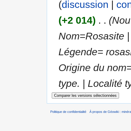
(
discussion
|
con
(+2 014)
‎
. .
(Nouv
Nom=Rosasite | 
Légende= rosasi
Origine du nom= 
type. | Localité ty
Politique de confidentialité
À propos de Géowiki : minérau