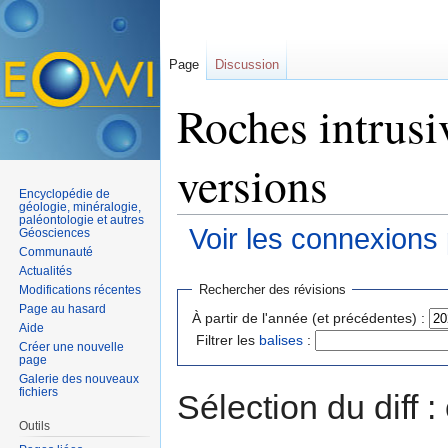
Page
Discussion
Roches intrusi
versions
Encyclopédie de
géologie, minéralogie,
paléontologie et autres
Voir les connexions
Géosciences
Communauté
Aller à :
navigation
,
rechercher
Actualités
Rechercher des révisions
Modifications récentes
Page au hasard
À partir de l'année (et précédentes) :
Aide
Filtrer les
balises
:
Créer une nouvelle
page
Galerie des nouveaux
fichiers
Sélection du diff 
Outils