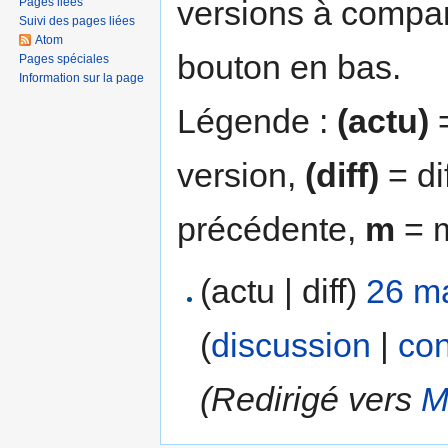
versions à compar
Pages liées
Suivi des pages liées
Atom
bouton en bas.
Pages spéciales
Information sur la page
Légende :
(actu)
=
version,
(diff)
= di
précédente,
m
= m
(actu | diff)
26 ma
(
discussion
|
con
(Redirigé vers
M