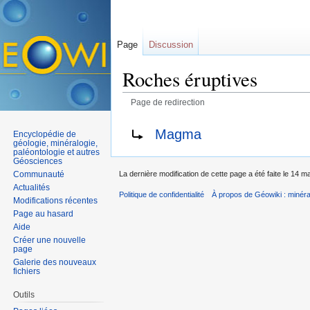
Page
Discussion
Roches éruptives
Page de redirection
Aller à :
navigation
,
rechercher
Rediriger vers :
Magma
Encyclopédie de
géologie, minéralogie,
paléontologie et autres
Géosciences
Communauté
La dernière modification de cette page a été faite le 14 
Actualités
Politique de confidentialité
À propos de Géowiki : minérau
Modifications récentes
Page au hasard
Aide
Créer une nouvelle
page
Galerie des nouveaux
fichiers
Outils