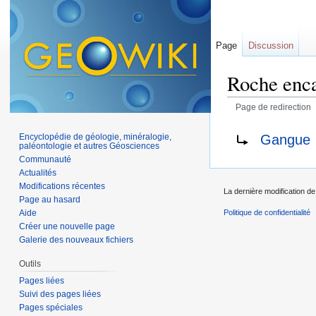
Page
Discussion
Roche enca
Page de redirection
Aller à :
navigation
,
Rediriger vers :
Gangue
Encyclopédie de géologie, minéralogie,
paléontologie et autres Géosciences
Communauté
Actualités
Modifications récentes
La dernière modification de
Page au hasard
Aide
Politique de confidentialité
Créer une nouvelle page
Galerie des nouveaux fichiers
Outils
Pages liées
Suivi des pages liées
Pages spéciales