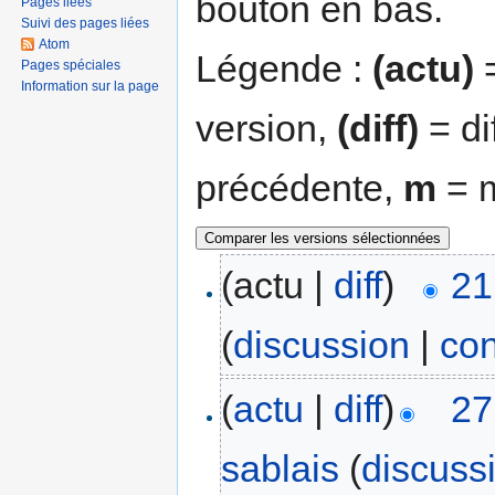
bouton en bas.
Pages liées
Suivi des pages liées
Atom
Légende :
(actu)
=
Pages spéciales
Information sur la page
version,
(diff)
= di
précédente,
m
= m
(actu |
diff
)
21
(
discussion
|
con
(
actu
|
diff
)
27
sablais
(
discuss