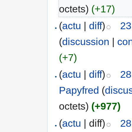
octets)
(+17)
(
actu
|
diff
)
23
(
discussion
|
con
(+7)
(
actu
|
diff
)
28
Papyfred
(
discu
octets)
(+977)
(
actu
| diff)
28