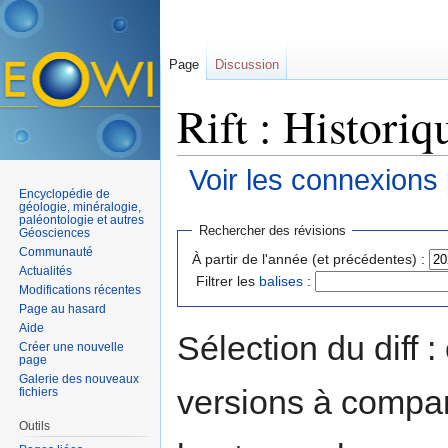
Page
Discussion
Rift : Historiq
Voir les connexions
Encyclopédie de
Aller à :
navigation
,
rechercher
géologie, minéralogie,
paléontologie et autres
Rechercher des révisions
Géosciences
Communauté
À partir de l'année (et précédentes) :
Actualités
Filtrer les
balises
:
Modifications récentes
Page au hasard
Aide
Sélection du diff 
Créer une nouvelle
page
Galerie des nouveaux
versions à compar
fichiers
Outils