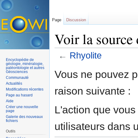
Page
Discussion
Voir la source
←
Rhyolite
Encyclopédie de
Aller à :
navigation
,
rechercher
géologie, minéralogie,
paléontologie et autres
Vous ne pouvez pa
Géosciences
Communauté
Actualités
raison suivante :
Modifications récentes
Page au hasard
Aide
L'action que vous
Créer une nouvelle
page
Galerie des nouveaux
fichiers
utilisateurs dans
Outils