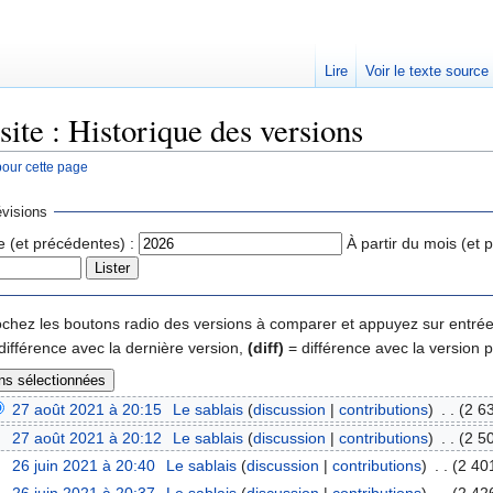
Lire
Voir le texte source
ite : Historique des versions
pour cette page
rechercher
visions
e (et précédentes) :
À partir du mois (et 
 cochez les boutons radio des versions à comparer et appuyez sur entrée
différence avec la dernière version,
(diff)
= différence avec la version 
27 août 2021 à 20:15
‎
Le sablais
(
discussion
|
contributions
)
‎
. .
(2 6
27 août 2021 à 20:12
‎
Le sablais
(
discussion
|
contributions
)
‎
. .
(2 5
26 juin 2021 à 20:40
‎
Le sablais
(
discussion
|
contributions
)
‎
. .
(2 40