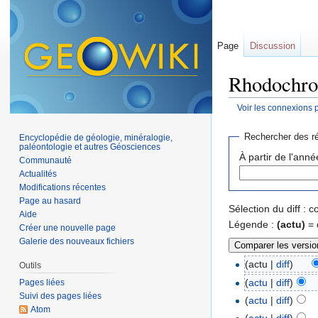
Page
Discussion
Rhodochros
Voir les connexions 
Aller à :
navigation
,
Rechercher des ré
Encyclopédie de géologie, minéralogie,
paléontologie et autres Géosciences
À partir de l'anné
Communauté
Actualités
Modifications récentes
Page au hasard
Sélection du diff :
Aide
Légende :
(actu)
= 
Créer une nouvelle page
Galerie des nouveaux fichiers
(actu |
diff
)
Outils
(
actu
|
diff
)
Pages liées
Suivi des pages liées
(
actu
|
diff
)
Atom