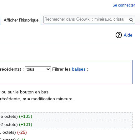
Se connecter
Rechercher
Afficher l’historique
Aide
précédents) :
Filtrer les
balises
:
 ou sur le bouton en bas.
précédente,
m
= modification mineure.
35 octets)
(+133)
02 octets)
(+101)
1 octets)
(-25)