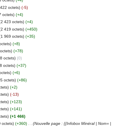
6 octets)
(+4)
 422 octets)
(-5)
7 octets)
(+4)
(2 423 octets)
(+4)
(2 419 octets)
(+450)
(1 969 octets)
(+35)
octets)
(+8)
octets)
(+78)
8 octets)
(0)
8 octets)
(+37)
octets)
(+6)
5 octets)
(+86)
tets)
(+2)
tets)
(-13)
tets)
(+123)
tets)
(+141)
tets)
(+1 466)
 octets)
(+360)
‎
. .
(Nouvelle page : {{Infobox Minéral | Nom= |