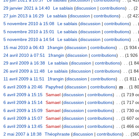
26 juin 2021 à 20:37
‎
Le sablais
(
discussion
|
contributions
)
‎
. .
(2 42
29 janvier 2021 à 14:40
‎
Le sablais
(
discussion
|
contributions
)
‎
. .
(2
27 juin 2013 à 16:29
‎
Le sablais
(
discussion
|
contributions
)
‎
. .
(2 42
5 novembre 2010 à 15:08
‎
Le sablais
(
discussion
|
contributions
)
‎
. .
5 novembre 2010 à 15:01
‎
Le sablais
(
discussion
|
contributions
)
‎
. .
5 novembre 2010 à 14:54
‎
Le sablais
(
discussion
|
contributions
)
‎
. .
15 mai 2010 à 06:43
‎
1frangin
(
discussion
|
contributions
)
‎
. .
(1 934 
24 avril 2010 à 07:51
‎
1frangin
(
discussion
|
contributions
)
‎
. .
(1 926 
29 avril 2009 à 16:38
‎
Le sablais
(
discussion
|
contributions
)
‎
. .
(1 84
26 avril 2009 à 11:48
‎
Le sablais
(
discussion
|
contributions
)
‎
. .
(1 84
11 avril 2009 à 11:51
‎
1frangin
(
discussion
|
contributions
)
‎
. .
(1 811 
6 avril 2009 à 20:46
‎
Papyfred
(
discussion
|
contributions
)
‎
m
. .
(1 80
6 avril 2009 à 15:15
‎
Samael
(
discussion
|
contributions
)
‎
. .
(1 719 oc
6 avril 2009 à 15:14
‎
Samael
(
discussion
|
contributions
)
‎
. .
(1 717 oc
6 avril 2009 à 15:09
‎
Samael
(
discussion
|
contributions
)
‎
. .
(1 730 oc
6 avril 2009 à 15:07
‎
Samael
(
discussion
|
contributions
)
‎
. .
(1 607 oc
6 avril 2009 à 13:45
‎
Samael
(
discussion
|
contributions
)
‎
. .
(1 466 oc
2 mai 2007 à 18:38
‎
Théophraste
(
discussion
|
contributions
)
‎
. .
(360