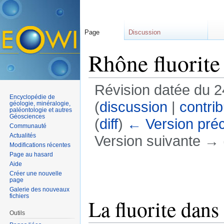
Page
Discussion
Rhône fluorite 
Révision datée du 2
Encyclopédie de
(
discussion
|
contrib
géologie, minéralogie,
paléontologie et autres
Géosciences
(
diff
)
← Version pré
Communauté
Actualités
Version suivante → (
Modifications récentes
Aller à :
navigation
,
rechercher
Page au hasard
Aide
Créer une nouvelle
page
Galerie des nouveaux
fichiers
La fluorite dans
Outils