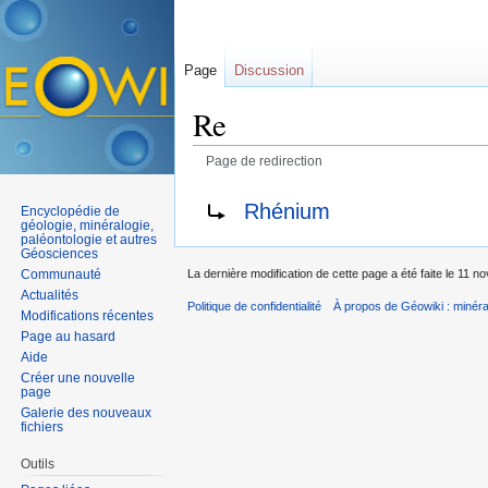
Page
Discussion
Re
Page de redirection
Aller à :
navigation
,
rechercher
Rediriger vers :
Rhénium
Encyclopédie de
géologie, minéralogie,
paléontologie et autres
Géosciences
Communauté
La dernière modification de cette page a été faite le 11 
Actualités
Politique de confidentialité
À propos de Géowiki : minérau
Modifications récentes
Page au hasard
Aide
Créer une nouvelle
page
Galerie des nouveaux
fichiers
Outils