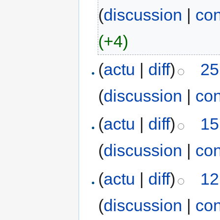
(
discussion
|
con
(+4)
(
actu
|
diff
)
25
(
discussion
|
con
(
actu
|
diff
)
15
(
discussion
|
con
(
actu
|
diff
)
12
(
discussion
|
con