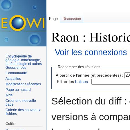
Page
Discussion
Raon : Histori
Voir les connexions
Encyclopédie de
Aller à :
navigation
,
rechercher
géologie, minéralogie,
paléontologie et autres
Rechercher des révisions
Géosciences
Communauté
À partir de l'année (et précédentes) :
Actualités
Filtrer les
balises
:
Modifications récentes
Page au hasard
Aide
Sélection du diff 
Créer une nouvelle
page
Galerie des nouveaux
versions à compar
fichiers
Outils