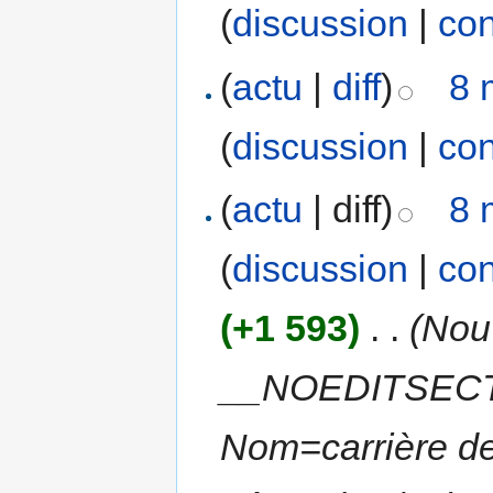
(
discussion
|
con
(
actu
|
diff
)
8 
(
discussion
|
con
(
actu
| diff)
8 
(
discussion
|
con
(+1 593)
‎
. .
(Nou
__NOEDITSECTIO
Nom=carrière de 