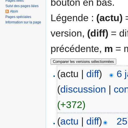
bouton en bas.
Pages liées
Suivi des pages liées
Atom
Légende :
(actu)
=
Pages spéciales
Information sur la page
version,
(diff)
= di
précédente,
m
= m
(actu |
diff
)
6 
(
discussion
|
con
(+372)
(
actu
|
diff
)
25