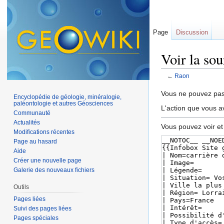
Page
Discussion
Voir la so
←
Raon
Aller à :
navigation
,
Vous ne pouvez pas 
Encyclopédie de géologie, minéralogie,
paléontologie et autres Géosciences
L'action que vous a
Communauté
Actualités
Vous pouvez voir et
Modifications récentes
Page au hasard
Aide
Créer une nouvelle page
Galerie des nouveaux fichiers
Outils
Pages liées
Suivi des pages liées
Pages spéciales