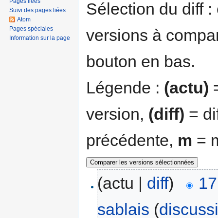
Pages liées
Sélection du diff 
Suivi des pages liées
Atom
Pages spéciales
versions à compar
Information sur la page
bouton en bas.
Légende :
(actu)
=
version,
(diff)
= di
précédente,
m
= m
(actu |
diff
)
17
sablais
(
discuss