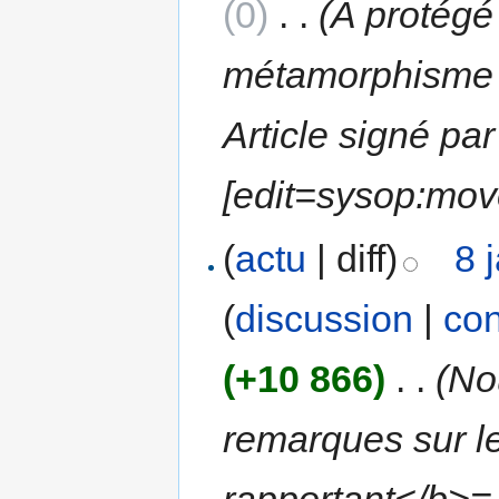
(0)
‎
. .
(A protégé
métamorphisme et
Article signé pa
[edit=sysop:mov
(
actu
| diff)
8 
(
discussion
|
con
(+10 866)
‎
. .
(No
remarques sur l