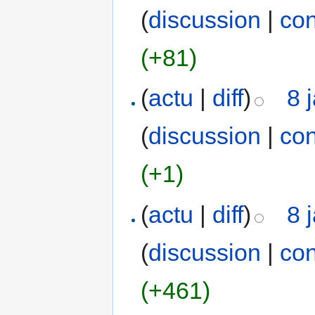
(
discussion
|
con
(+81)
(
actu
|
diff
)
8 
(
discussion
|
con
(+1)
(
actu
|
diff
)
8 
(
discussion
|
con
(+461)