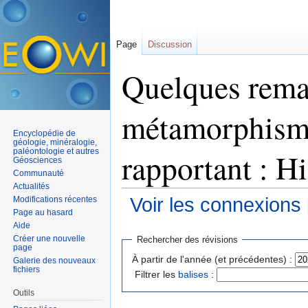
Page
Discussion
Quelques rema
métamorphisme 
Encyclopédie de
géologie, minéralogie,
paléontologie et autres
rapportant : H
Géosciences
Communauté
Actualités
Voir les connexions
Modifications récentes
Page au hasard
Aller à :
navigation
,
rechercher
Aide
Créer une nouvelle
Rechercher des révisions
page
À partir de l'année (et précédentes) :
Galerie des nouveaux
fichiers
Filtrer les
balises
:
Outils