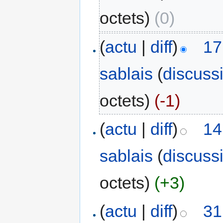
octets)
(0)
(
actu
|
diff
)
17
sablais
(
discuss
octets)
(-1)
(
actu
|
diff
)
14
sablais
(
discuss
octets)
(+3)
(
actu
|
diff
)
31