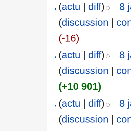
(
actu
|
diff
)
8 
(
discussion
|
con
(-16)
(
actu
|
diff
)
8 
(
discussion
|
con
(+10 901)
(
actu
|
diff
)
8 
(
discussion
|
con