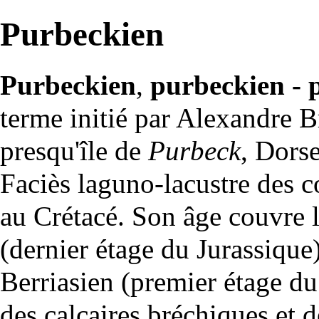
Purbeckien
Purbeckien
,
purbeckien - 
terme initié par Alexandre B
presqu'île de
Purbeck
, Dors
Faciès
laguno-lacustre des
c
au
Crétacé
. Son âge couvre 
(dernier étage du Jurassique)
Berriasien
(premier étage du
des
calcaires
bréchiques
et 