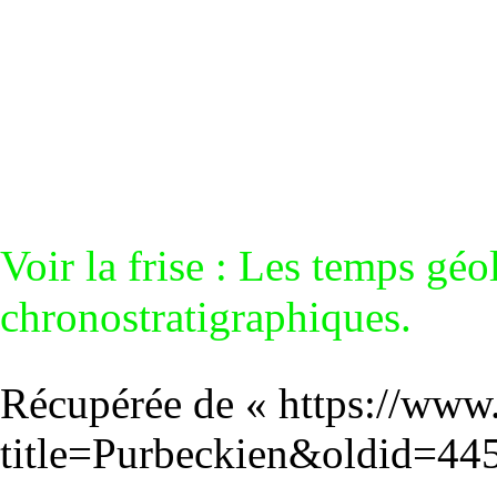
Voir la frise :
Les temps géo
chronostratigraphiques‎
.
Récupérée de «
https://www
title=Purbeckien&oldid=44