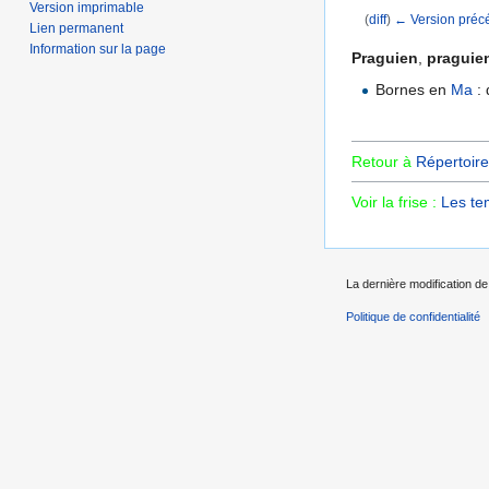
Version imprimable
(
diff
)
← Version préc
Lien permanent
Aller à :
navigation
,
Information sur la page
Praguien
,
praguie
Bornes en
Ma
: 
Retour à
Répertoire
Voir la frise :
Les te
La dernière modification de 
Politique de confidentialité