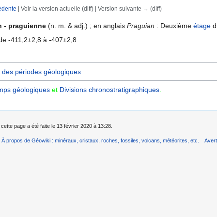
édente
| Voir la version actuelle (diff) | Version suivante → (diff)
rechercher
n - praguienne
(n. m. & adj.) ; en anglais
Praguian
: Deuxième
étage
d
de -411,2±2,8 à -407±2,8
 des périodes géologiques
mps géologiques
et
Divisions chronostratigraphiques‎
.
cette page a été faite le 13 février 2020 à 13:28.
À propos de Géowiki : minéraux, cristaux, roches, fossiles, volcans, météorites, etc.
Aver