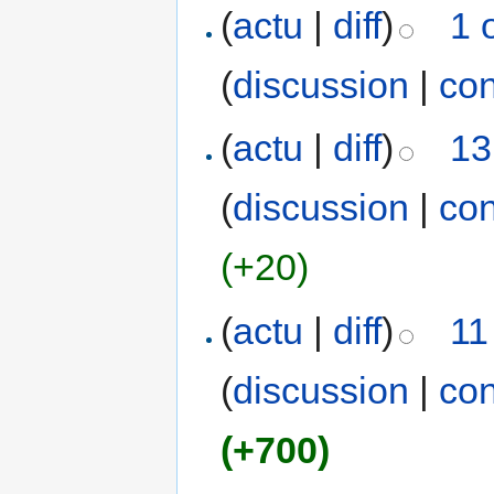
(
actu
|
diff
)
1 
(
discussion
|
con
(
actu
|
diff
)
13
(
discussion
|
con
(+20)
(
actu
|
diff
)
11
(
discussion
|
con
(+700)