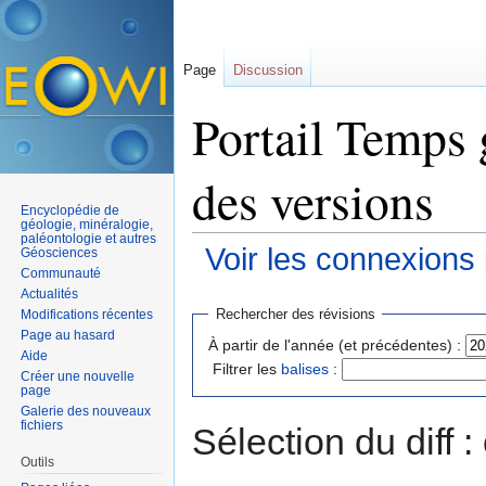
Page
Discussion
Portail Temps 
des versions
Encyclopédie de
géologie, minéralogie,
paléontologie et autres
Voir les connexions
Géosciences
Communauté
Aller à :
navigation
,
rechercher
Actualités
Rechercher des révisions
Modifications récentes
Page au hasard
À partir de l'année (et précédentes) :
Aide
Filtrer les
balises
:
Créer une nouvelle
page
Galerie des nouveaux
fichiers
Sélection du diff 
Outils