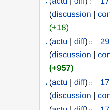
(
actu
|
diff
)
17
(
discussion
|
con
(+18)
(
actu
|
diff
)
29
(
discussion
|
con
(+957)
(
actu
|
diff
)
17
(
discussion
|
con
(
actu
|
diff
)
17