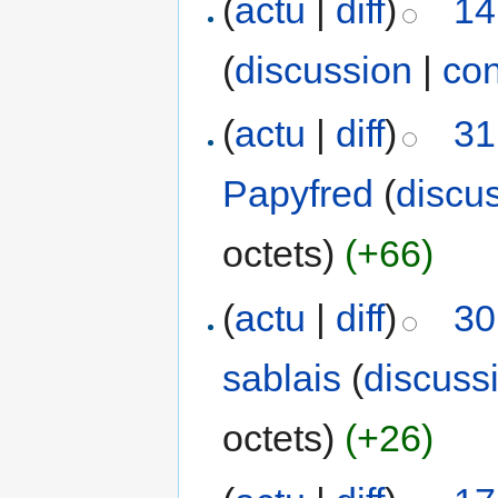
(
actu
|
diff
)
14
(
discussion
|
con
(
actu
|
diff
)
31
Papyfred
(
discu
octets)
(+66)
(
actu
|
diff
)
30
sablais
(
discuss
octets)
(+26)