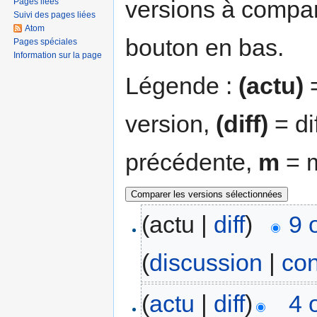
versions à compar
Pages liées
Suivi des pages liées
Atom
bouton en bas.
Pages spéciales
Information sur la page
Légende :
(actu)
=
version,
(diff)
= di
précédente,
m
= m
(actu |
diff
)
9 
(
discussion
|
con
(
actu
|
diff
)
4 