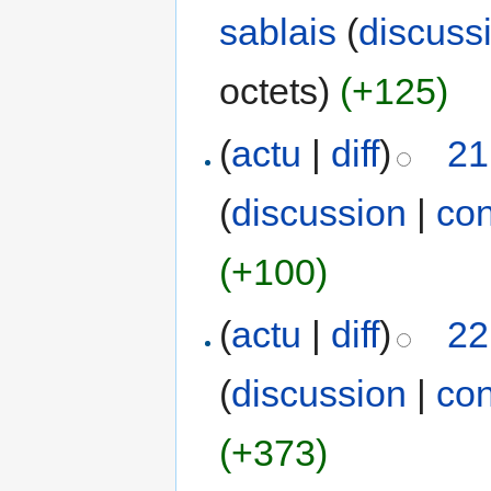
sablais
(
discuss
octets)
(+125)
(
actu
|
diff
)
21
(
discussion
|
con
(+100)
(
actu
|
diff
)
22
(
discussion
|
con
(+373)