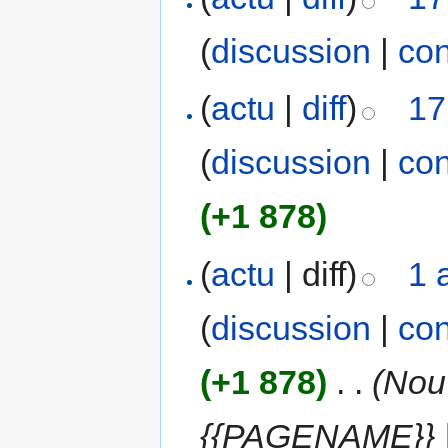
(
discussion
|
con
(
actu
|
diff
)
17
(
discussion
|
con
(+1 878)
(
actu
| diff)
1 
(
discussion
|
con
(+1 878)
‎
. .
(Nouv
{{PAGENAME}} | l