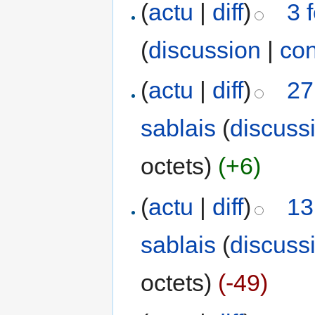
(
actu
|
diff
)
3 
(
discussion
|
con
(
actu
|
diff
)
27
sablais
(
discuss
octets)
(+6)
(
actu
|
diff
)
13
sablais
(
discuss
octets)
(-49)