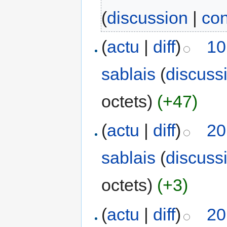
(
discussion
|
con
(
actu
|
diff
)
10
sablais
(
discuss
octets)
(+47)
(
actu
|
diff
)
20
sablais
(
discuss
octets)
(+3)
(
actu
|
diff
)
20