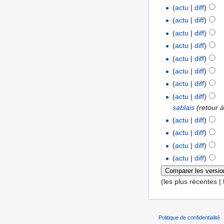
(
actu
|
diff
)
(
actu
|
diff
)
(
actu
|
diff
)
(
actu
|
diff
)
(
actu
|
diff
)
(
actu
|
diff
)
(
actu
|
diff
)
(
actu
|
diff
)
sablais
(retour 
(
actu
|
diff
)
(
actu
|
diff
)
(
actu
|
diff
)
(
actu
|
diff
)
(les plus récentes |
Politique de confidentialité