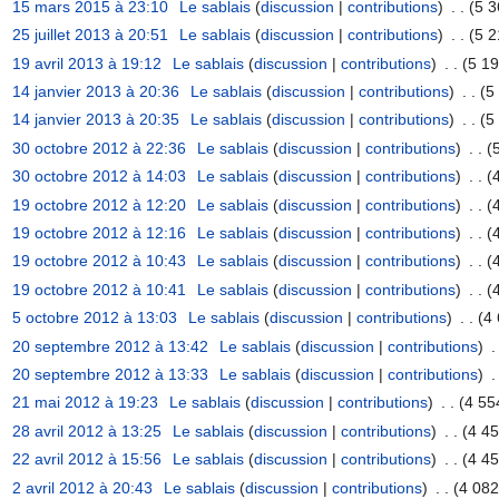
15 mars 2015 à 23:10
‎
Le sablais
(
discussion
|
contributions
)
‎
. .
(5 3
25 juillet 2013 à 20:51
‎
Le sablais
(
discussion
|
contributions
)
‎
. .
(5 2
19 avril 2013 à 19:12
‎
Le sablais
(
discussion
|
contributions
)
‎
. .
(5 19
14 janvier 2013 à 20:36
‎
Le sablais
(
discussion
|
contributions
)
‎
. .
(5
14 janvier 2013 à 20:35
‎
Le sablais
(
discussion
|
contributions
)
‎
. .
(5
30 octobre 2012 à 22:36
‎
Le sablais
(
discussion
|
contributions
)
‎
. .
(
30 octobre 2012 à 14:03
‎
Le sablais
(
discussion
|
contributions
)
‎
. .
(
19 octobre 2012 à 12:20
‎
Le sablais
(
discussion
|
contributions
)
‎
. .
(
19 octobre 2012 à 12:16
‎
Le sablais
(
discussion
|
contributions
)
‎
. .
(
19 octobre 2012 à 10:43
‎
Le sablais
(
discussion
|
contributions
)
‎
. .
(
19 octobre 2012 à 10:41
‎
Le sablais
(
discussion
|
contributions
)
‎
. .
(
5 octobre 2012 à 13:03
‎
Le sablais
(
discussion
|
contributions
)
‎
. .
(4 
20 septembre 2012 à 13:42
‎
Le sablais
(
discussion
|
contributions
)
‎
.
20 septembre 2012 à 13:33
‎
Le sablais
(
discussion
|
contributions
)
‎
.
21 mai 2012 à 19:23
‎
Le sablais
(
discussion
|
contributions
)
‎
. .
(4 55
28 avril 2012 à 13:25
‎
Le sablais
(
discussion
|
contributions
)
‎
. .
(4 45
22 avril 2012 à 15:56
‎
Le sablais
(
discussion
|
contributions
)
‎
. .
(4 45
2 avril 2012 à 20:43
‎
Le sablais
(
discussion
|
contributions
)
‎
. .
(4 082