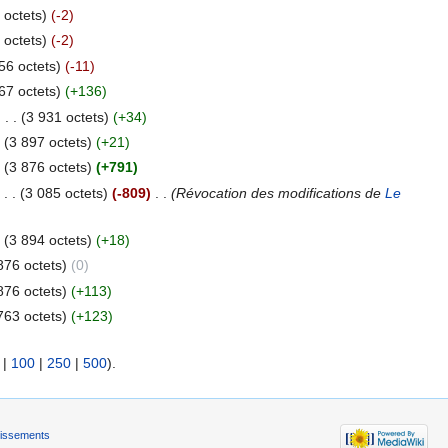
 octets)
(-2)
 octets)
(-2)
56 octets)
(-11)
67 octets)
(+136)
‎
. .
(3 931 octets)
(+34)
(3 897 octets)
(+21)
(3 876 octets)
(+791)
. .
(3 085 octets)
(-809)
‎
. .
(Révocation des modifications de
Le
(3 894 octets)
(+18)
876 octets)
(0)
876 octets)
(+113)
763 octets)
(+123)
|
100
|
250
|
500
).
tissements