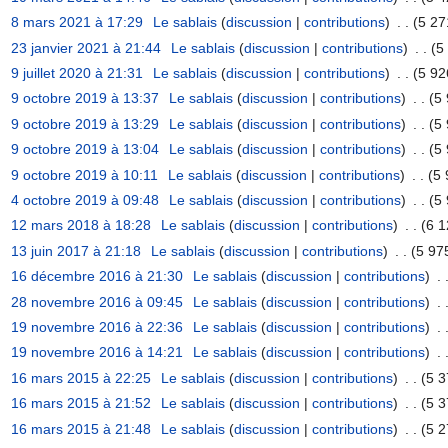
8 mars 2021 à 17:29
‎
Le sablais
(
discussion
|
contributions
)
‎
. .
(5 27
23 janvier 2021 à 21:44
‎
Le sablais
(
discussion
|
contributions
)
‎
. .
(5
9 juillet 2020 à 21:31
‎
Le sablais
(
discussion
|
contributions
)
‎
. .
(5 92
9 octobre 2019 à 13:37
‎
Le sablais
(
discussion
|
contributions
)
‎
. .
(5 
9 octobre 2019 à 13:29
‎
Le sablais
(
discussion
|
contributions
)
‎
. .
(5 
9 octobre 2019 à 13:04
‎
Le sablais
(
discussion
|
contributions
)
‎
. .
(5 
9 octobre 2019 à 10:11
‎
Le sablais
(
discussion
|
contributions
)
‎
. .
(5 
4 octobre 2019 à 09:48
‎
Le sablais
(
discussion
|
contributions
)
‎
. .
(5 
12 mars 2018 à 18:28
‎
Le sablais
(
discussion
|
contributions
)
‎
. .
(6 1
13 juin 2017 à 21:18
‎
Le sablais
(
discussion
|
contributions
)
‎
. .
(5 97
16 décembre 2016 à 21:30
‎
Le sablais
(
discussion
|
contributions
)
‎
. 
28 novembre 2016 à 09:45
‎
Le sablais
(
discussion
|
contributions
)
‎
. 
19 novembre 2016 à 22:36
‎
Le sablais
(
discussion
|
contributions
)
‎
. 
19 novembre 2016 à 14:21
‎
Le sablais
(
discussion
|
contributions
)
‎
. 
16 mars 2015 à 22:25
‎
Le sablais
(
discussion
|
contributions
)
‎
. .
(5 3
16 mars 2015 à 21:52
‎
Le sablais
(
discussion
|
contributions
)
‎
. .
(5 3
16 mars 2015 à 21:48
‎
Le sablais
(
discussion
|
contributions
)
‎
. .
(5 2