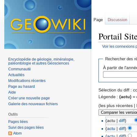
Page
Discussion
Portail Sit
Voir les connexions 
Aller à :
navigation
,
Rechercher des ré
Encyclopédie de géologie, minéralogie,
paléontologie et autres Géosciences
À partir de l'anné
Communauté
Actualités
Modifications récentes
Page au hasard
Sélection du diff :
Aide
Légende :
(actu)
= 
Créer une nouvelle page
Galerie des nouveaux fichiers
(les plus récentes |
Outils
(actu |
diff
)
Pages liées
Suivi des pages liées
(
actu
|
diff
)
Atom
(
actu
|
diff
)