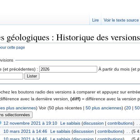
Lire
Voir le texte source
es géologiques : Historique des versions
pour cette page
rechercher
visions
e (et précédentes) :
À partir du mois (et 
 cochez les boutons radio des versions à comparer et appuyez sur entrée
différence avec la dernière version,
(diff)
= différence avec la version 
les plus anciennes
) Voir (50 plus récentes |
50 plus anciennes
) (
20
|
50
12 novembre 2021 à 19:10
‎
Le sablais
(
discussion
|
contributions
)
‎
. 
10 mars 2021 à 14:46
‎
Le sablais
(
discussion
|
contributions
)
‎
. .
(5 4
10 mars 2021 à 14:46
‎
Le sablais
(
discussion
|
contributions
)
‎
. .
(5 4