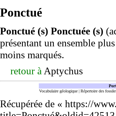
Ponctué
Ponctué (s)
Ponctuée (s)
(ad
présentant un ensemble plus
moins marqués.
retour à
Aptychus
Port
Vocabulaire géologique
|
Répertoire des fossile
Récupérée de «
https://www
title=Ponctué&oldid=42513