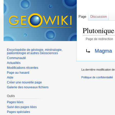
Page
Discussion
Plutonique
Page de redirection
Aller à :
navigation
,
Rediriger vers :
Magma
Encyclopédie de géologie, minéralogie,
paléontologie et autres Géosciences
Communauté
Actualités
Modifications récentes
La dernière modification de
Page au hasard
Aide
Politique de confidentialité
Créer une nouvelle page
Galerie des nouveaux fichiers
Outils
Pages liées
Suivi des pages liées
Pages spéciales