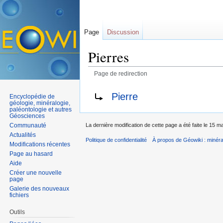
Page
Discussion
Pierres
Page de redirection
Aller à :
navigation
,
rechercher
Rediriger vers :
Pierre
Encyclopédie de
géologie, minéralogie,
paléontologie et autres
Géosciences
Communauté
La dernière modification de cette page a été faite le 15 m
Actualités
Politique de confidentialité
À propos de Géowiki : minérau
Modifications récentes
Page au hasard
Aide
Créer une nouvelle
page
Galerie des nouveaux
fichiers
Outils