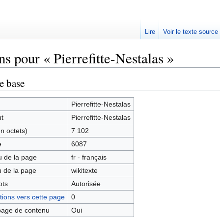
Lire
Voir le texte source
s pour « Pierrefitte-Nestalas »
rechercher
e base
Pierrefitte-Nestalas
ut
Pierrefitte-Nestalas
en octets)
7 102
e
6087
 de la page
fr - français
 de la page
wikitexte
ots
Autorisée
ions vers cette page
0
age de contenu
Oui