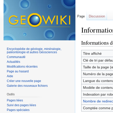
Page
Discussion
Information
Aller à :
navigation
,
Informations d
Encyclopédie de géologie, minéralogie,
paléontologie et autres Géosciences
Titre affiché
Communauté
Clé de tri par défa
Actualités
Modifications récentes
Taille de la page (
Page au hasard
Numéro de la pag
Aide
Langue du contenu
Créer une nouvelle page
Galerie des nouveaux fichiers
Modèle de contenu
Indexation par rob
Outils
Pages liées
Nombre de redirect
Suivi des pages liées
Comptée comme p
Pages spéciales