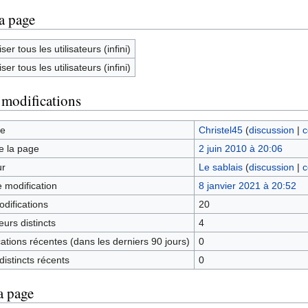
la page
ser tous les utilisateurs (infini)
ser tous les utilisateurs (infini)
 modifications
ge
Christel45
(
discussion
|
c
e la page
2 juin 2010 à 20:06
ur
Le sablais
(
discussion
|
c
e modification
8 janvier 2021 à 20:52
difications
20
urs distincts
4
tions récentes (dans les derniers 90 jours)
0
istincts récents
0
a page