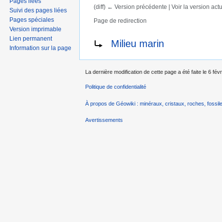
Pages liées
(diff) ← Version précédente | Voir la version actue
Suivi des pages liées
Pages spéciales
Page de redirection
Aller à :
navigation
,
rechercher
Version imprimable
Rediriger vers :
Lien permanent
Milieu marin
Information sur la page
La dernière modification de cette page a été faite le 6 fév
Politique de confidentialité
À propos de Géowiki : minéraux, cristaux, roches, fossile
Avertissements