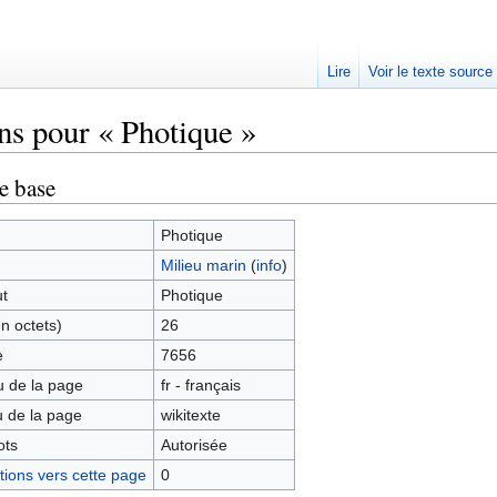
Lire
Voir le texte source
ns pour « Photique »
rechercher
e base
Photique
Milieu marin
(
info
)
ut
Photique
en octets)
26
e
7656
 de la page
fr - français
 de la page
wikitexte
ots
Autorisée
ions vers cette page
0