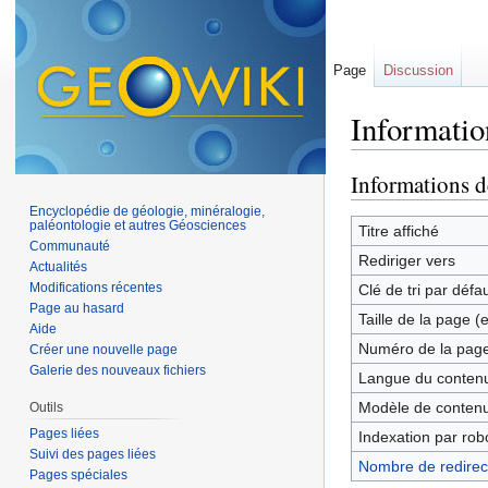
Page
Discussion
Informatio
Aller à :
navigation
,
Informations d
Encyclopédie de géologie, minéralogie,
paléontologie et autres Géosciences
Titre affiché
Communauté
Rediriger vers
Actualités
Modifications récentes
Clé de tri par défa
Page au hasard
Taille de la page (
Aide
Numéro de la pag
Créer une nouvelle page
Galerie des nouveaux fichiers
Langue du contenu
Modèle de contenu
Outils
Pages liées
Indexation par rob
Suivi des pages liées
Nombre de redirect
Pages spéciales