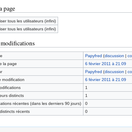
la page
ser tous les utilisateurs (infini)
ser tous les utilisateurs (infini)
 modifications
ge
Papyfred
(
discussion
|
co
e la page
6 février 2011 à 21:09
ur
Papyfred
(
discussion
|
co
e modification
6 février 2011 à 21:09
difications
1
urs distincts
1
tions récentes (dans les derniers 90 jours)
0
istincts récents
0