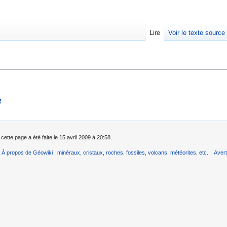
Lire
Voir le texte source
rechercher
e
cette page a été faite le 15 avril 2009 à 20:58.
À propos de Géowiki : minéraux, cristaux, roches, fossiles, volcans, météorites, etc.
Aver