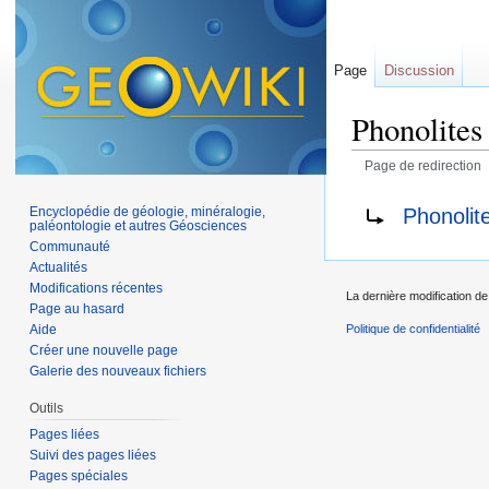
Page
Discussion
Phonolites
Page de redirection
Aller à :
navigation
,
Rediriger vers :
Phonolit
Encyclopédie de géologie, minéralogie,
paléontologie et autres Géosciences
Communauté
Actualités
Modifications récentes
La dernière modification de 
Page au hasard
Aide
Politique de confidentialité
Créer une nouvelle page
Galerie des nouveaux fichiers
Outils
Pages liées
Suivi des pages liées
Pages spéciales