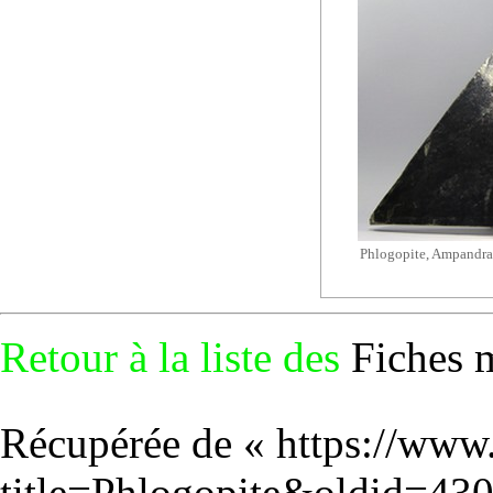
Phlogopite, Ampandr
Retour à la liste des
Fiches 
Récupérée de «
https://www
title=Phlogopite&oldid=43