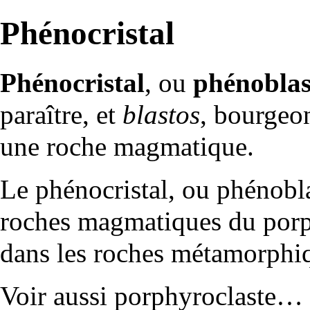
Phénocristal
Phénocristal
, ou
phénoblas
paraître, et
blastos
, bourgeo
une
roche
magmatique
.
Le phénocristal, ou phénoblas
roches magmatiques du
porp
dans les roches
métamorphi
Voir aussi
porphyroclaste
…