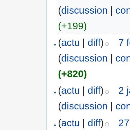
(
discussion
|
con
(+199)
(
actu
|
diff
)
7 
(
discussion
|
con
(+820)
(
actu
|
diff
)
2 
(
discussion
|
con
(
actu
|
diff
)
27