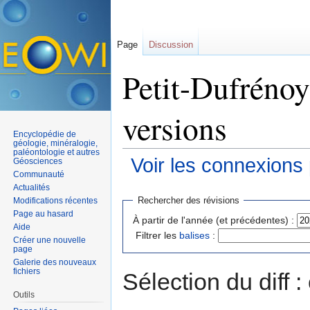
Page
Discussion
Petit-Dufrénoy
versions
Encyclopédie de
géologie, minéralogie,
paléontologie et autres
Voir les connexions
Géosciences
Communauté
Aller à :
navigation
,
rechercher
Actualités
Rechercher des révisions
Modifications récentes
Page au hasard
À partir de l'année (et précédentes) :
Aide
Filtrer les
balises
:
Créer une nouvelle
page
Galerie des nouveaux
fichiers
Sélection du diff 
Outils