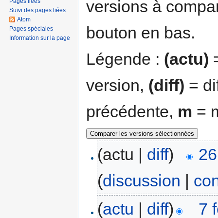
versions à compar
Pages liées
Suivi des pages liées
Atom
bouton en bas.
Pages spéciales
Information sur la page
Légende :
(actu)
=
version,
(diff)
= di
précédente,
m
= m
(actu |
diff
)
26
(
discussion
|
con
(
actu
|
diff
)
7 