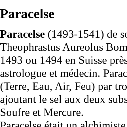
Paracelse
Paracelse
(1493-1541) de so
Theophrastus Aureolus Bom
1493 ou 1494 en Suisse près 
astrologue et médecin. Parac
(Terre, Eau, Air, Feu) par tr
ajoutant le sel aux deux sub
Soufre
et
Mercure
.
Paracelse était un alchimiste