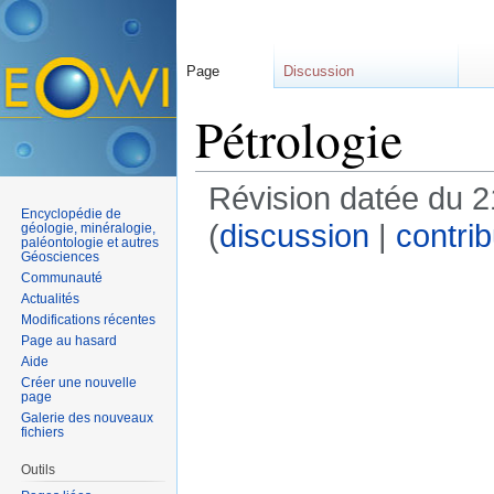
Page
Discussion
Pétrologie
Révision datée du 
Encyclopédie de
(
discussion
|
contrib
géologie, minéralogie,
paléontologie et autres
Géosciences
Communauté
Actualités
Modifications récentes
Page au hasard
Aide
Créer une nouvelle
page
Galerie des nouveaux
fichiers
Outils