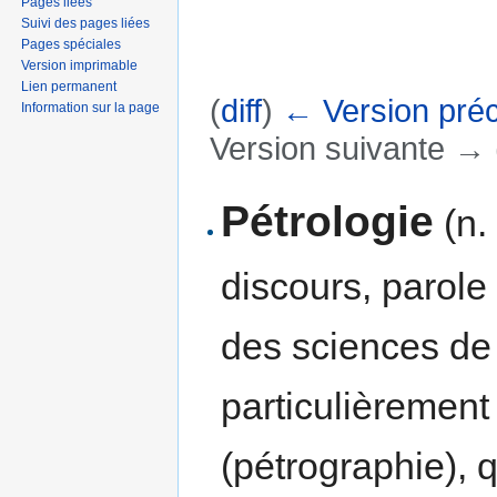
Pages liées
Suivi des pages liées
Pages spéciales
Version imprimable
Lien permanent
(
diff
)
← Version pré
Information sur la page
Version suivante → (
Aller à :
navigation
,
rechercher
Pétrologie
(n.
discours, parole
des sciences de
particulièrement
(pétrographie), q