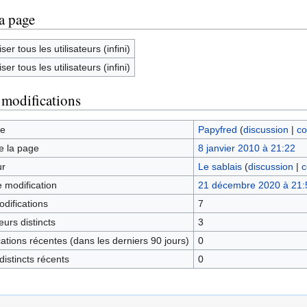
la page
ser tous les utilisateurs (infini)
ser tous les utilisateurs (infini)
 modifications
ge
Papyfred
(
discussion
|
co
e la page
8 janvier 2010 à 21:22
ur
Le sablais
(
discussion
|
c
e modification
21 décembre 2020 à 21:
difications
7
urs distincts
3
tions récentes (dans les derniers 90 jours)
0
istincts récents
0