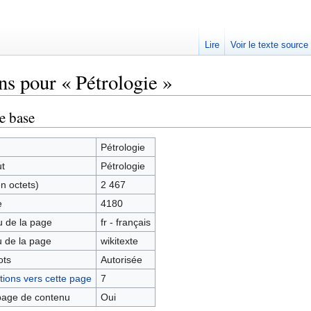
Lire
Voir le texte source
ns pour « Pétrologie »
rechercher
e base
Pétrologie
ut
Pétrologie
en octets)
2 467
e
4180
 de la page
fr - français
 de la page
wikitexte
ots
Autorisée
ions vers cette page
7
age de contenu
Oui