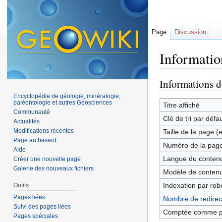
Page
Discussion
Informatio
Aller à :
navigation
,
Informations d
Encyclopédie de géologie, minéralogie,
paléontologie et autres Géosciences
Titre affiché
Communauté
Clé de tri par défa
Actualités
Modifications récentes
Taille de la page (
Page au hasard
Numéro de la pag
Aide
Langue du contenu
Créer une nouvelle page
Galerie des nouveaux fichiers
Modèle de contenu
Indexation par rob
Outils
Pages liées
Nombre de redirect
Suivi des pages liées
Comptée comme p
Pages spéciales