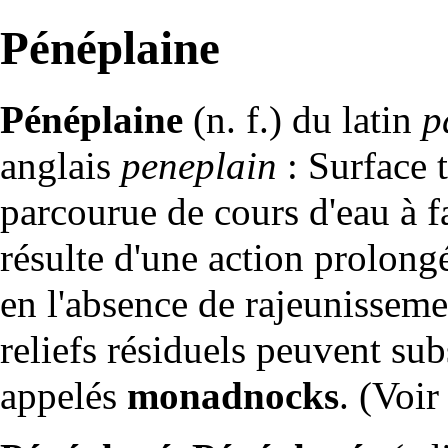
Pénéplaine
Pénéplaine
(n. f.) du latin
p
anglais
peneplain
: Surface 
parcourue de cours d'eau à f
résulte d'une action prolongé
en l'absence de rajeunissem
reliefs résiduels peuvent su
appelés
monadnocks
. (Voi