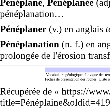
Pénéplané
,
Pénéplanée
(adj
pénéplanation…
Pénéplaner
(v.) en anglais
t
Pénéplanation
(n. f.) en an
prolongée de l'
érosion
trans
Vocabulaire géologique
|
Lexique des ter
Fiches de présentation des roches
|
Liste r
Récupérée de «
https://www
title=Pénéplaine&oldid=41