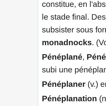
constitue, en l'a
le stade final. De
subsister sous fo
monadnocks
. (V
Pénéplané
,
Péné
subi une pénépla
Pénéplaner
(v.) 
Pénéplanation
(n