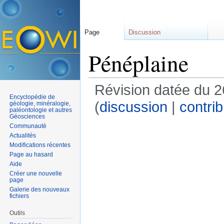
Page
Discussion
Pénéplaine
Révision datée du 
Encyclopédie de
(
discussion
|
contrib
géologie, minéralogie,
paléontologie et autres
Géosciences
Communauté
Actualités
Modifications récentes
Page au hasard
Aide
Créer une nouvelle
page
Galerie des nouveaux
fichiers
Outils