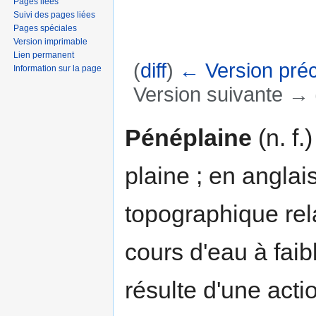
Pages liées
Suivi des pages liées
Pages spéciales
Version imprimable
Lien permanent
(
diff
)
← Version pré
Information sur la page
Version suivante → (
Aller à :
navigation
,
rechercher
Pénéplaine
(n. f.
plaine ; en anglai
topographique rel
cours d'eau à faib
résulte d'une acti