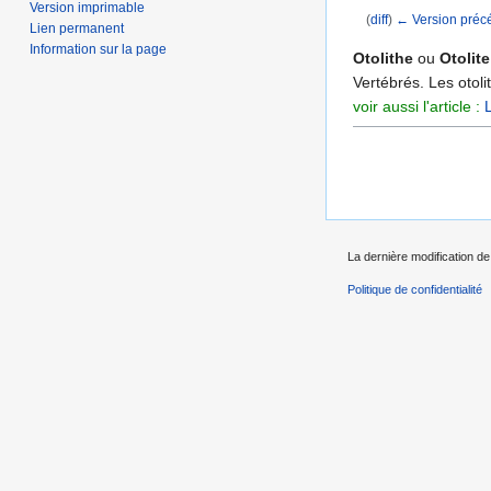
Version imprimable
(
diff
)
← Version préc
Lien permanent
Aller à :
navigation
,
Information sur la page
Otolithe
ou
Otolite
Vertébrés. Les otol
voir aussi l'article :
L
La dernière modification de 
Politique de confidentialité