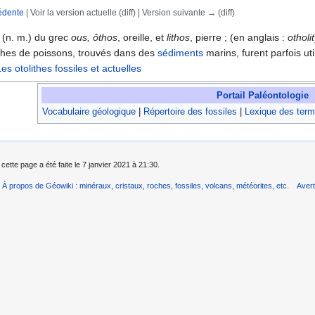
édente
| Voir la version actuelle (diff) | Version suivante → (diff)
rechercher
(n. m.) du grec
ous, ôthos
, oreille, et
lithos
, pierre ; (en anglais :
otholit
ithes de poissons, trouvés dans des
sédiments
marins, furent parfois u
es otolithes fossiles et actuelles
Portail Paléontologie
Vocabulaire géologique
|
Répertoire des fossiles
|
Lexique des term
cette page a été faite le 7 janvier 2021 à 21:30.
À propos de Géowiki : minéraux, cristaux, roches, fossiles, volcans, météorites, etc.
Aver