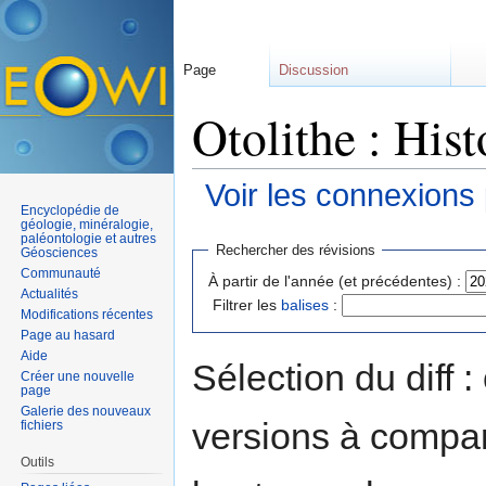
Page
Discussion
Otolithe : Hist
Voir les connexions
Encyclopédie de
Aller à :
navigation
,
rechercher
géologie, minéralogie,
paléontologie et autres
Rechercher des révisions
Géosciences
Communauté
À partir de l'année (et précédentes) :
Actualités
Filtrer les
balises
:
Modifications récentes
Page au hasard
Aide
Sélection du diff 
Créer une nouvelle
page
Galerie des nouveaux
versions à compar
fichiers
Outils