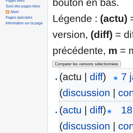
bouton en bas.
Pages liées
Suivi des pages liées
Atom
Légende :
(actu)
=
Pages spéciales
Information sur la page
version,
(diff)
= di
précédente,
m
= m
(actu |
diff
)
7 
(
discussion
|
con
(
actu
|
diff
)
18
(
discussion
|
con