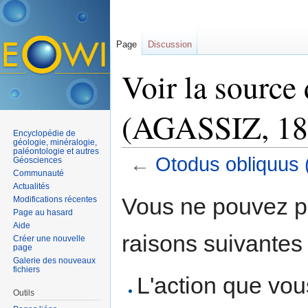
Page
Discussion
Voir la source
(AGASSIZ, 18
Encyclopédie de
géologie, minéralogie,
paléontologie et autres
←
Otodus obliquus
Géosciences
Communauté
Aller à :
navigation
,
rechercher
Actualités
Vous ne pouvez pa
Modifications récentes
Page au hasard
Aide
raisons suivantes 
Créer une nouvelle
page
Galerie des nouveaux
fichiers
L'action que vo
Outils