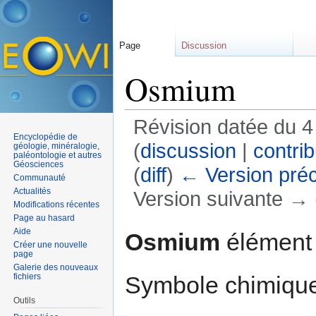
Page
Discussion
Osmium
Révision datée du 4
Encyclopédie de
(
discussion
|
contrib
géologie, minéralogie,
paléontologie et autres
Géosciences
(
diff
)
← Version pré
Communauté
Actualités
Version suivante → (
Modifications récentes
Aller à :
navigation
,
rechercher
Page au hasard
Aide
Osmium
élément 
Créer une nouvelle
page
Galerie des nouveaux
Symbole chimique
fichiers
Outils