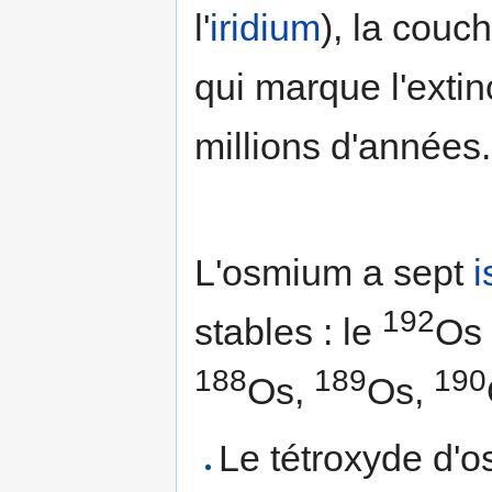
l'
iridium
), la couc
qui marque l'exti
millions d'années.
L'osmium a sept
i
192
stables : le
Os 
188
189
190
Os,
Os,
Le tétroxyde d'