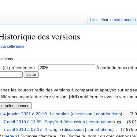
Lire
Voir le texte source
istorique des versions
pour cette page
rechercher
visions
e (et précédentes) :
À partir du mois (et 
 cochez les boutons radio des versions à comparer et appuyez sur entrée
différence avec la dernière version,
(diff)
= différence avec la version 
4 janvier 2021 à 20:10
‎
Le sablais
(
discussion
|
contributions
)
‎
. .
(3 0
7 avril 2010 à 11:59
‎
Papyfred
(
discussion
|
contributions
)
‎
m
. .
(3 01
7 avril 2010 à 07:17
‎
1frangin
(
discussion
|
contributions
)
‎
. .
(2 975 o
 (
métaux
) Symbole chimique : Os Origine du nom : du grec <em>osmí