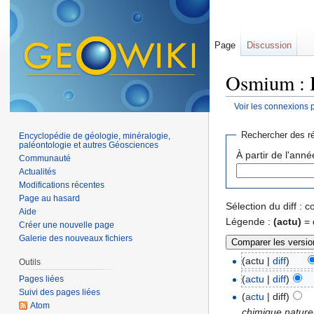
Page
Discussion
Osmium : H
Voir les connexions 
Aller à :
navigation
,
Rechercher des ré
Encyclopédie de géologie, minéralogie,
paléontologie et autres Géosciences
À partir de l'anné
Communauté
Actualités
Modifications récentes
Page au hasard
Sélection du diff :
Aide
Légende :
(actu)
= 
Créer une nouvelle page
Galerie des nouveaux fichiers
(actu |
diff
)
Outils
(
actu
|
diff
)
Pages liées
Suivi des pages liées
(
actu
| diff)
Atom
chimique naturel