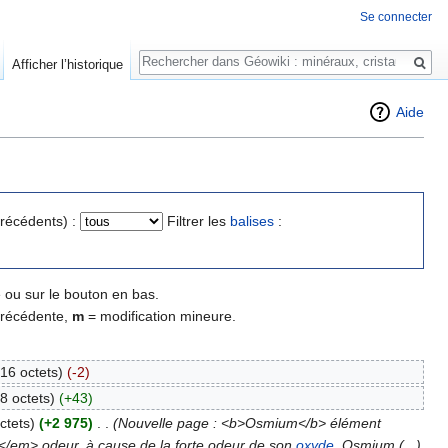
Se connecter
Rechercher
Afficher l’historique
Aide
précédents) :
Filtrer les
balises
:
 ou sur le bouton en bas.
précédente,
m
= modification mineure.
16 octets)
(-2)
8 octets)
(+43)
ctets)
(+2 975)
‎
. .
(Nouvelle page : <b>Osmium</b> élément
</em> odeur, à cause de la forte odeur de son
oxyde
. Osmium (...)