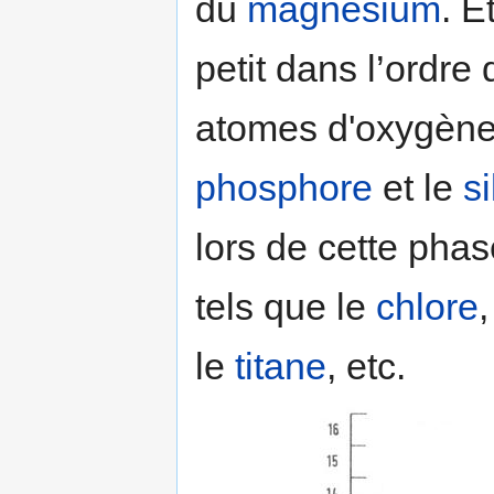
du
magnésium
. E
petit dans l’ordre
atomes d'oxygène 
phosphore
et le
s
lors de cette pha
tels que le
chlore
,
le
titane
, etc.