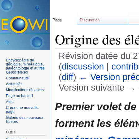
Page
Discussion
Origine des él
Révision datée du 
Encyclopédie de
(
discussion
|
contrib
géologie, minéralogie,
paléontologie et autres
Géosciences
(
diff
)
← Version pré
Communauté
Actualités
Version suivante → (
Modifications récentes
Aller à :
navigation
,
rechercher
Page au hasard
Aide
Premier volet de
Créer une nouvelle
page
Galerie des nouveaux
forment les élé
fichiers
Outils