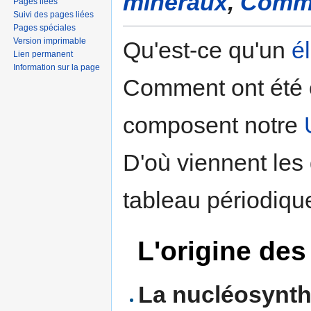
minéraux
,
Comme
Pages liées
Suivi des pages liées
Pages spéciales
Version imprimable
Qu'est-ce qu'un
é
Lien permanent
Information sur la page
Comment ont été 
composent notre
D'où viennent les
tableau périodiq
L'origine de
La nucléosynt