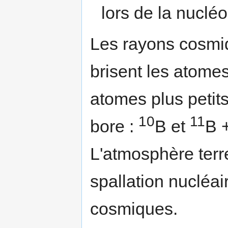
lors de la nuclé
Les rayons cosmi
brisent les atome
atomes plus petits
10
11
bore :
B et
B +
L'atmosphère terre
spallation nucléai
cosmiques.