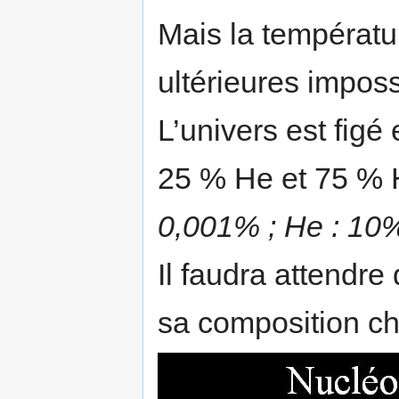
­Mais la températu
ultérieures imposs
­L’univers est fig
25 % He et 75 % 
0,001% ; He : 10%
­Il faudra attendr
sa composition ch