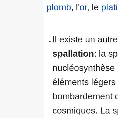
plomb
, l'
or
, le
plat
Il existe un aut
spallation
: la s
nucléosynthèse in
éléments légers 
bombardement d
cosmiques. La sp