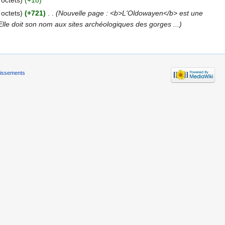
 octets)
(+18)
 octets)
(+721)
‎
. .
(Nouvelle page : <b>L'Oldowayen</b> est une
Elle doit son nom aux sites archéologiques des gorges ...)
tissements