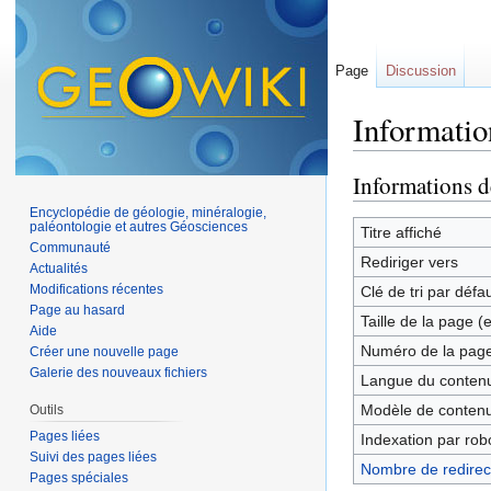
Page
Discussion
Informatio
Aller à :
navigation
,
Informations d
Encyclopédie de géologie, minéralogie,
paléontologie et autres Géosciences
Titre affiché
Communauté
Rediriger vers
Actualités
Modifications récentes
Clé de tri par défa
Page au hasard
Taille de la page (
Aide
Numéro de la pag
Créer une nouvelle page
Galerie des nouveaux fichiers
Langue du contenu
Modèle de contenu
Outils
Pages liées
Indexation par rob
Suivi des pages liées
Nombre de redirect
Pages spéciales