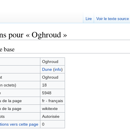
Lire
Voir le texte source
ns pour « Oghroud »
rechercher
e base
Oghroud
Dune
(
info
)
ut
Oghroud
en octets)
18
e
5948
 de la page
fr - français
 de la page
wikitexte
ots
Autorisée
ions vers cette page
0