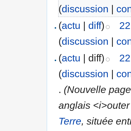
(
discussion
|
con
(
actu
|
diff
)
22
(
discussion
|
con
(
actu
| diff)
22
(
discussion
|
con
.
(Nouvelle page
anglais <i>outer
Terre
, située ent