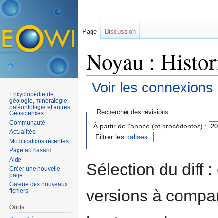
Page
Discussion
Noyau : Histor
Voir les connexions
Encyclopédie de
Aller à :
navigation
,
rechercher
géologie, minéralogie,
paléontologie et autres
Rechercher des révisions
Géosciences
Communauté
À partir de l'année (et précédentes) :
Actualités
Filtrer les
balises
:
Modifications récentes
Page au hasard
Aide
Sélection du diff 
Créer une nouvelle
page
Galerie des nouveaux
versions à compar
fichiers
Outils