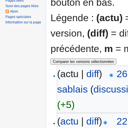
bouton en bas.
Pages liées
Suivi des pages liées
Atom
Légende :
(actu)
=
Pages spéciales
Information sur la page
version,
(diff)
= di
précédente,
m
= m
(actu |
diff
)
26
sablais
(
discuss
(+5)
(
actu
|
diff
)
22