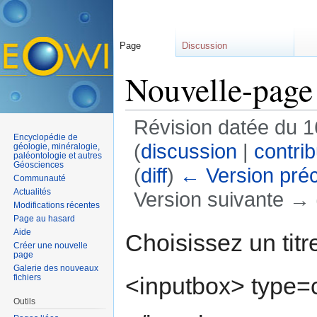
Page
Discussion
Nouvelle-page
Révision datée du 1
Encyclopédie de
(
discussion
|
contrib
géologie, minéralogie,
paléontologie et autres
Géosciences
(
diff
)
← Version pré
Communauté
Actualités
Version suivante → (
Modifications récentes
Aller à :
navigation
,
rechercher
Page au hasard
Aide
Choisissez un titr
Créer une nouvelle
page
Galerie des nouveaux
<inputbox> type=c
fichiers
Outils