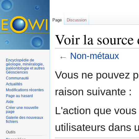
Page
Discussion
Voir la sourc
←
Non-métaux
Encyclopédie de
Aller à :
navigation
,
rechercher
géologie, minéralogie,
paléontologie et autres
Vous ne pouvez pa
Géosciences
Communauté
Actualités
raison suivante :
Modifications récentes
Page au hasard
Aide
L'action que vous
Créer une nouvelle
page
Galerie des nouveaux
fichiers
utilisateurs dans
Outils