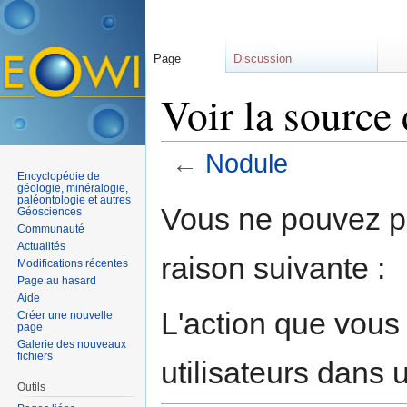
Page
Discussion
Voir la source
←
Nodule
Encyclopédie de
Aller à :
navigation
,
rechercher
géologie, minéralogie,
paléontologie et autres
Vous ne pouvez pa
Géosciences
Communauté
Actualités
raison suivante :
Modifications récentes
Page au hasard
Aide
L'action que vous
Créer une nouvelle
page
Galerie des nouveaux
fichiers
utilisateurs dans
Outils